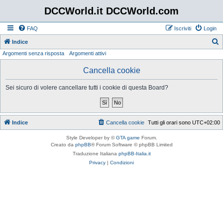
DCCWorld.it DCCWorld.com
FAQ
Iscriviti
Login
Indice
Argomenti senza risposta
Argomenti attivi
e
r
Cancella cookie
c
Sei sicuro di volere cancellare tutti i cookie di questa Board?
a
Indice
Cancella cookie
Tutti gli orari sono
UTC+02:00
Style Developer by ©
GTA game
Forum.
Creato da
phpBB
® Forum Software © phpBB Limited
Traduzione Italiana
phpBB-Italia.it
Privacy
|
Condizioni