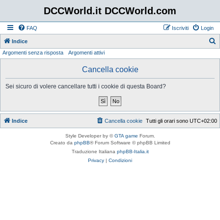
DCCWorld.it DCCWorld.com
FAQ
Iscriviti
Login
Indice
Argomenti senza risposta
Argomenti attivi
e
r
Cancella cookie
c
Sei sicuro di volere cancellare tutti i cookie di questa Board?
a
Indice
Cancella cookie
Tutti gli orari sono
UTC+02:00
Style Developer by ©
GTA game
Forum.
Creato da
phpBB
® Forum Software © phpBB Limited
Traduzione Italiana
phpBB-Italia.it
Privacy
|
Condizioni