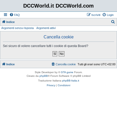
DCCWorld.it DCCWorld.com
FAQ
Iscriviti
Login
Indice
Argomenti senza risposta
Argomenti attivi
e
r
Cancella cookie
c
Sei sicuro di volere cancellare tutti i cookie di questa Board?
a
Indice
Cancella cookie
Tutti gli orari sono
UTC+02:00
Style Developer by ©
GTA game
Forum.
Creato da
phpBB
® Forum Software © phpBB Limited
Traduzione Italiana
phpBB-Italia.it
Privacy
|
Condizioni