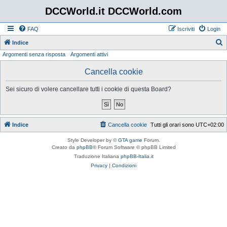
DCCWorld.it DCCWorld.com
FAQ
Iscriviti
Login
Indice
Argomenti senza risposta
Argomenti attivi
e
r
Cancella cookie
c
Sei sicuro di volere cancellare tutti i cookie di questa Board?
a
Indice
Cancella cookie
Tutti gli orari sono
UTC+02:00
Style Developer by ©
GTA game
Forum.
Creato da
phpBB
® Forum Software © phpBB Limited
Traduzione Italiana
phpBB-Italia.it
Privacy
|
Condizioni