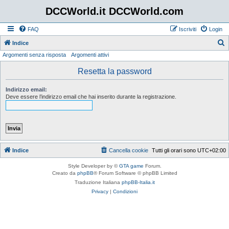
DCCWorld.it DCCWorld.com
FAQ
Iscriviti
Login
Indice
Argomenti senza risposta
Argomenti attivi
e
r
Resetta la password
c
Indirizzo email:
a
Deve essere l’indirizzo email che hai inserito durante la registrazione.
Indice
Cancella cookie
Tutti gli orari sono
UTC+02:00
Style Developer by ©
GTA game
Forum.
Creato da
phpBB
® Forum Software © phpBB Limited
Traduzione Italiana
phpBB-Italia.it
Privacy
|
Condizioni