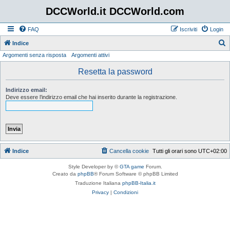
DCCWorld.it DCCWorld.com
FAQ
Iscriviti
Login
Indice
Argomenti senza risposta
Argomenti attivi
e
r
Resetta la password
c
Indirizzo email:
a
Deve essere l’indirizzo email che hai inserito durante la registrazione.
Indice
Cancella cookie
Tutti gli orari sono
UTC+02:00
Style Developer by ©
GTA game
Forum.
Creato da
phpBB
® Forum Software © phpBB Limited
Traduzione Italiana
phpBB-Italia.it
Privacy
|
Condizioni