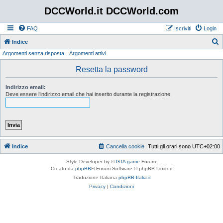
DCCWorld.it DCCWorld.com
FAQ
Iscriviti
Login
Indice
Argomenti senza risposta
Argomenti attivi
e
r
Resetta la password
c
Indirizzo email:
a
Deve essere l’indirizzo email che hai inserito durante la registrazione.
Indice
Cancella cookie
Tutti gli orari sono
UTC+02:00
Style Developer by ©
GTA game
Forum.
Creato da
phpBB
® Forum Software © phpBB Limited
Traduzione Italiana
phpBB-Italia.it
Privacy
|
Condizioni