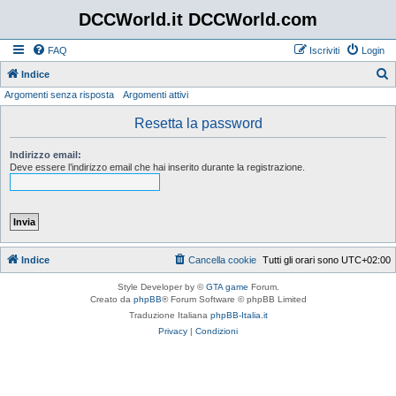
DCCWorld.it DCCWorld.com
FAQ
Iscriviti
Login
Indice
Argomenti senza risposta
Argomenti attivi
e
r
Resetta la password
c
Indirizzo email:
a
Deve essere l’indirizzo email che hai inserito durante la registrazione.
Indice
Cancella cookie
Tutti gli orari sono
UTC+02:00
Style Developer by ©
GTA game
Forum.
Creato da
phpBB
® Forum Software © phpBB Limited
Traduzione Italiana
phpBB-Italia.it
Privacy
|
Condizioni