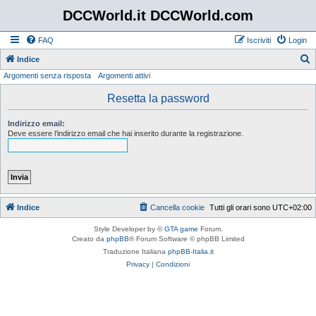
DCCWorld.it DCCWorld.com
FAQ
Iscriviti
Login
Indice
Argomenti senza risposta
Argomenti attivi
e
r
Resetta la password
c
Indirizzo email:
a
Deve essere l’indirizzo email che hai inserito durante la registrazione.
Indice
Cancella cookie
Tutti gli orari sono
UTC+02:00
Style Developer by ©
GTA game
Forum.
Creato da
phpBB
® Forum Software © phpBB Limited
Traduzione Italiana
phpBB-Italia.it
Privacy
|
Condizioni