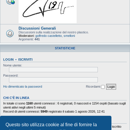
Discussioni Generali
Discussioni sulla realizzazione del nostro plastico.
Moderatori:
golfredo castelletto
,
smelloni
Argomenti:
441
STATISTICHE
LOGIN
•
ISCRIVITI
Nome utente:
Password:
Ho dimenticato la password
Ricordami
CHI C’È IN LINEA
In totale ci sono
1160
utenti connessi : 6 registrati, 0 nascosti e 1154 ospiti (basato sugli
utenti attivi negli ultimi 5 minuti)
Record di utenti connessi:
5949
registrato il sabato 1 agosto 2026, 12:41
STATISTICHE
Questo sito utilizza cookie al fine di fornire la
Totale messaggi
103644
• Totale argomenti
9878
• Totale iscritti
5630
• Ultimo iscritto