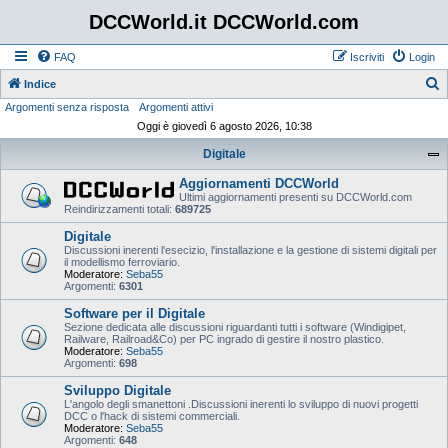
DCCWorld.it DCCWorld.com
FAQ
Iscriviti
Login
Indice
Argomenti senza risposta
Argomenti attivi
e
Oggi è giovedì 6 agosto 2026, 10:38
r
Digitale
c
a
Aggiornamenti DCCWorld
Ultimi aggiornamenti presenti su DCCWorld.com
Reindirizzamenti totali:
689725
Digitale
Discussioni inerenti l'esecizio, l'installazione e la gestione di sistemi digitali per
il modellismo ferroviario.
Moderatore:
Seba55
Argomenti:
6301
Software per il Digitale
Sezione dedicata alle discussioni riguardanti tutti i software (Windigipet,
Railware, Railroad&Co) per PC ingrado di gestire il nostro plastico.
Moderatore:
Seba55
Argomenti:
698
Sviluppo Digitale
L'angolo degli smanettoni .Discussioni inerenti lo sviluppo di nuovi progetti
DCC o l'hack di sistemi commerciali.
Moderatore:
Seba55
Argomenti:
648