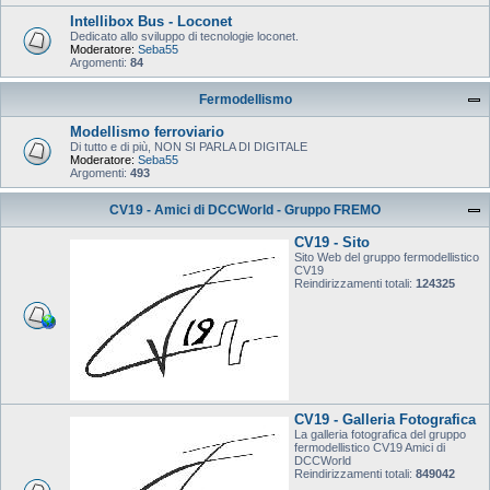
Intellibox Bus - Loconet
Dedicato allo sviluppo di tecnologie loconet.
Moderatore:
Seba55
Argomenti:
84
Fermodellismo
Modellismo ferroviario
Di tutto e di più, NON SI PARLA DI DIGITALE
Moderatore:
Seba55
Argomenti:
493
CV19 - Amici di DCCWorld - Gruppo FREMO
CV19 - Sito
Sito Web del gruppo fermodellistico
CV19
Reindirizzamenti totali:
124325
CV19 - Galleria Fotografica
La galleria fotografica del gruppo
fermodellistico CV19 Amici di
DCCWorld
Reindirizzamenti totali:
849042