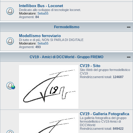
Intellibox Bus - Loconet
Dedicato allo sviluppo di tecnologie loconet.
Moderatore:
Seba55
Argomenti:
84
Fermodellismo
Modellismo ferroviario
Di tutto e di più, NON SI PARLA DI DIGITALE
Moderatore:
Seba55
Argomenti:
493
CV19 - Amici di DCCWorld - Gruppo FREMO
CV19 - Sito
Sito Web del gruppo fermodellistico
CV19
Reindirizzamenti totali:
124687
CV19 - Galleria Fotografica
La galleria fotografica del gruppo
fermodellistico CV19 Amici di
DCCWorld
Reindirizzamenti totali:
849422