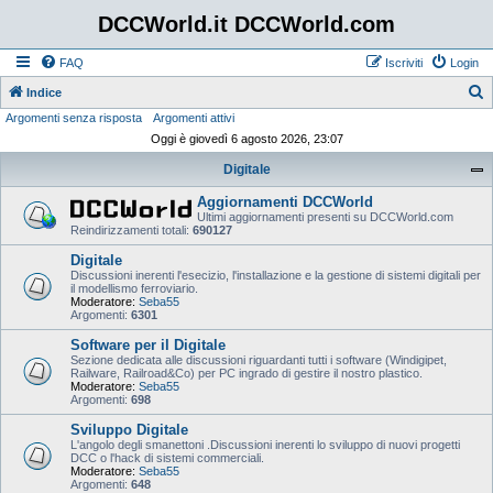
DCCWorld.it DCCWorld.com
FAQ
Iscriviti
Login
Indice
Argomenti senza risposta
Argomenti attivi
e
Oggi è giovedì 6 agosto 2026, 23:07
r
Digitale
c
a
Aggiornamenti DCCWorld
Ultimi aggiornamenti presenti su DCCWorld.com
Reindirizzamenti totali:
690127
Digitale
Discussioni inerenti l'esecizio, l'installazione e la gestione di sistemi digitali per
il modellismo ferroviario.
Moderatore:
Seba55
Argomenti:
6301
Software per il Digitale
Sezione dedicata alle discussioni riguardanti tutti i software (Windigipet,
Railware, Railroad&Co) per PC ingrado di gestire il nostro plastico.
Moderatore:
Seba55
Argomenti:
698
Sviluppo Digitale
L'angolo degli smanettoni .Discussioni inerenti lo sviluppo di nuovi progetti
DCC o l'hack di sistemi commerciali.
Moderatore:
Seba55
Argomenti:
648