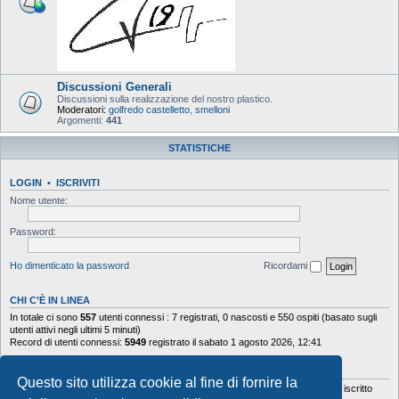
Discussioni Generali
Discussioni sulla realizzazione del nostro plastico.
Moderatori:
golfredo castelletto
,
smelloni
Argomenti:
441
STATISTICHE
LOGIN
•
ISCRIVITI
Nome utente:
Password:
Ho dimenticato la password
Ricordami
CHI C’È IN LINEA
In totale ci sono
557
utenti connessi : 7 registrati, 0 nascosti e 550 ospiti (basato sugli
utenti attivi negli ultimi 5 minuti)
Record di utenti connessi:
5949
registrato il sabato 1 agosto 2026, 12:41
STATISTICHE
Questo sito utilizza cookie al fine di fornire la
Totale messaggi
103644
• Totale argomenti
9878
• Totale iscritti
5630
• Ultimo iscritto