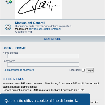
Discussioni Generali
Discussioni sulla realizzazione del nostro plastico.
Moderatori:
golfredo castelletto
,
smelloni
Argomenti:
441
STATISTICHE
LOGIN
•
ISCRIVITI
Nome utente:
Password:
Ho dimenticato la password
Ricordami
CHI C’È IN LINEA
In totale ci sono
566
utenti connessi : 5 registrati, 0 nascosti e 561 ospiti (basato sugli
utenti attivi negli ultimi 5 minuti)
Record di utenti connessi:
5949
registrato il sabato 1 agosto 2026, 12:41
STATISTICHE
Questo sito utilizza cookie al fine di fornire la
Totale messaggi
103644
• Totale argomenti
9878
• Totale iscritti
5630
• Ultimo iscritto