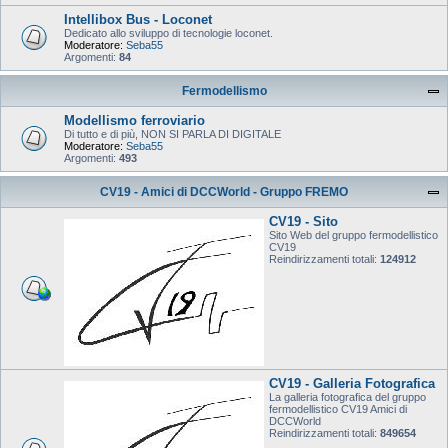
Intellibox Bus - Loconet
Dedicato allo sviluppo di tecnologie loconet.
Moderatore:
Seba55
Argomenti:
84
Fermodellismo
Modellismo ferroviario
Di tutto e di più, NON SI PARLA DI DIGITALE
Moderatore:
Seba55
Argomenti:
493
CV19 - Amici di DCCWorld - Gruppo FREMO
CV19 - Sito
Sito Web del gruppo fermodellistico
CV19
Reindirizzamenti totali:
124912
CV19 - Galleria Fotografica
La galleria fotografica del gruppo
fermodellistico CV19 Amici di
DCCWorld
Reindirizzamenti totali:
849654