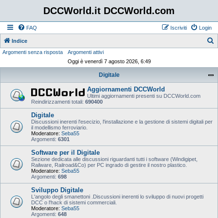
DCCWorld.it DCCWorld.com
FAQ
Iscriviti
Login
Indice
Argomenti senza risposta
Argomenti attivi
e
Oggi è venerdì 7 agosto 2026, 6:49
r
Digitale
c
a
Aggiornamenti DCCWorld
Ultimi aggiornamenti presenti su DCCWorld.com
Reindirizzamenti totali:
690400
Digitale
Discussioni inerenti l'esecizio, l'installazione e la gestione di sistemi digitali per
il modellismo ferroviario.
Moderatore:
Seba55
Argomenti:
6301
Software per il Digitale
Sezione dedicata alle discussioni riguardanti tutti i software (Windigipet,
Railware, Railroad&Co) per PC ingrado di gestire il nostro plastico.
Moderatore:
Seba55
Argomenti:
698
Sviluppo Digitale
L'angolo degli smanettoni .Discussioni inerenti lo sviluppo di nuovi progetti
DCC o l'hack di sistemi commerciali.
Moderatore:
Seba55
Argomenti:
648