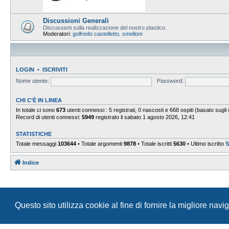
Discussioni Generali
Discussioni sulla realizzazione del nostro plastico.
Moderatori:
golfredo castelletto
,
smelloni
LOGIN
•
ISCRIVITI
Nome utente:
Password:
CHI C’È IN LINEA
In totale ci sono
673
utenti connessi : 5 registrati, 0 nascosti e 668 ospiti (basato sugli ut
Record di utenti connessi:
5949
registrato il sabato 1 agosto 2026, 12:41
STATISTICHE
Totale messaggi
103644
• Totale argomenti
9878
• Totale iscritti
5630
• Ultimo iscritto
S
Indice
Questo sito utilizza cookie al fine di fornire la migliore nav