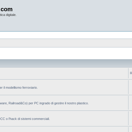
.com
ica digitale.
R
per il modellismo ferroviario.
ilware, Railroad&Co) per PC ingrado di gestire il nostro plastico.
 DCC o l'hack di sistemi commerciali.