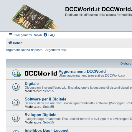
DCCWorld.it DCCWorld
Dedicato alla diffusione della cultura fermodellist
Collegamenti Rapidi
FAQ
Indice
Argomenti senza risposta
Argomenti attivi
Digitale
Aggiornamenti DCCWorld
Ultimi aggiornamenti presenti su DCCWorld.com
Digitale
Discussioni inerenti l'esecizio, l'installazione e la gestione di sistemi digitali 
Moderatore:
Seba55
Software per il Digitale
Sezione dedicata alle discussioni riguardanti tutti i software (Windigipet, Ra
Moderatore:
Seba55
Sviluppo Digitale
L'angolo degli smanettoni .Discussioni inerenti lo sviluppo di nuovi progetti
Moderatore:
Seba55
Intellibox Bus - Loconet