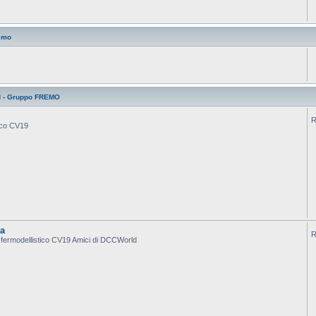
smo
d - Gruppo FREMO
R
tico CV19
ca
R
po fermodellistico CV19 Amici di DCCWorld