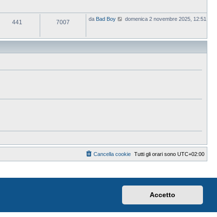
V
da
Bad Boy
domenica 2 novembre 2025, 12:51
441
7007
e
d
i
u
l
t
i
m
o
m
e
s
s
a
g
g
i
o
Cancella cookie
Tutti gli orari sono
UTC+02:00
Accetto