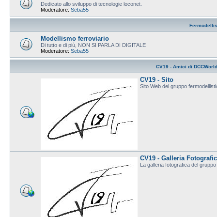
Dedicato allo sviluppo di tecnologie loconet.
Moderatore:
Seba55
Fermodelli
Modellismo ferroviario
Di tutto e di più, NON SI PARLA DI DIGITALE
Moderatore:
Seba55
CV19 - Amici di DCCWorl
CV19 - Sito
Sito Web del gruppo fermodellis
CV19 - Galleria Fotografi
La galleria fotografica del grup