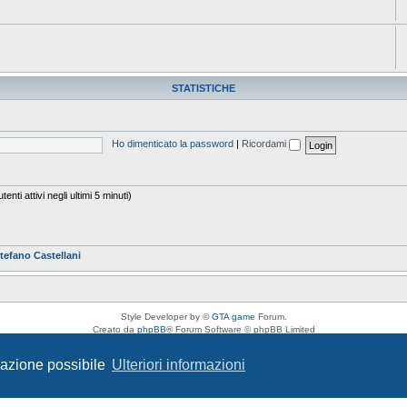
STATISTICHE
Ho dimenticato la password
|
Ricordami
enti attivi negli ultimi 5 minuti)
tefano Castellani
Style Developer by ©
GTA game
Forum.
Creato da
phpBB
® Forum Software © phpBB Limited
Traduzione Italiana
phpBB-Italia.it
Privacy
|
Condizioni
igazione possibile
Ulteriori informazioni