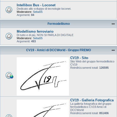
Intellibox Bus - Loconet
Dedicato allo sviluppo di tecnologie loconet.
Moderatore:
Seba55
Argomenti:
84
Fermodellismo
Modellismo ferroviario
Di tutto e di più, NON SI PARLA DI DIGITALE
Moderatore:
Seba55
Argomenti:
493
CV19 - Amici di DCCWorld - Gruppo FREMO
CV19 - Sito
Sito Web del gruppo fermodellistico
CV19
Reindirizzamenti totali:
126595
CV19 - Galleria Fotografica
La galleria fotografica del gruppo
fermodellistico CV19 Amici di
DCCWorld
Reindirizzamenti totali:
851406