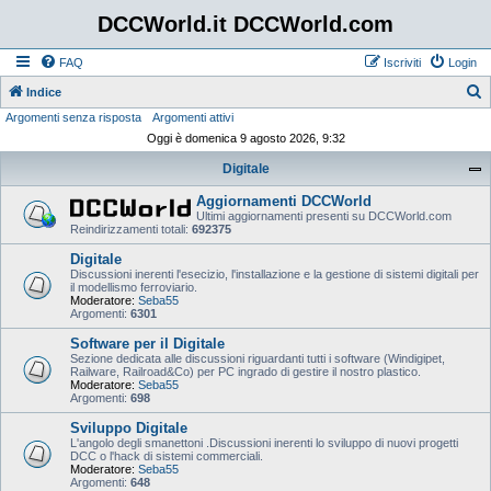
DCCWorld.it DCCWorld.com
FAQ
Iscriviti
Login
Indice
Argomenti senza risposta
Argomenti attivi
e
Oggi è domenica 9 agosto 2026, 9:32
r
Digitale
c
a
Aggiornamenti DCCWorld
Ultimi aggiornamenti presenti su DCCWorld.com
Reindirizzamenti totali:
692375
Digitale
Discussioni inerenti l'esecizio, l'installazione e la gestione di sistemi digitali per
il modellismo ferroviario.
Moderatore:
Seba55
Argomenti:
6301
Software per il Digitale
Sezione dedicata alle discussioni riguardanti tutti i software (Windigipet,
Railware, Railroad&Co) per PC ingrado di gestire il nostro plastico.
Moderatore:
Seba55
Argomenti:
698
Sviluppo Digitale
L'angolo degli smanettoni .Discussioni inerenti lo sviluppo di nuovi progetti
DCC o l'hack di sistemi commerciali.
Moderatore:
Seba55
Argomenti:
648