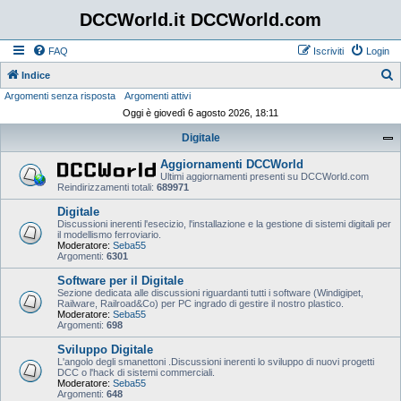
DCCWorld.it DCCWorld.com
FAQ
Iscriviti
Login
Indice
Argomenti senza risposta
Argomenti attivi
e
Oggi è giovedì 6 agosto 2026, 18:11
r
Digitale
c
a
Aggiornamenti DCCWorld
Ultimi aggiornamenti presenti su DCCWorld.com
Reindirizzamenti totali:
689971
Digitale
Discussioni inerenti l'esecizio, l'installazione e la gestione di sistemi digitali per
il modellismo ferroviario.
Moderatore:
Seba55
Argomenti:
6301
Software per il Digitale
Sezione dedicata alle discussioni riguardanti tutti i software (Windigipet,
Railware, Railroad&Co) per PC ingrado di gestire il nostro plastico.
Moderatore:
Seba55
Argomenti:
698
Sviluppo Digitale
L'angolo degli smanettoni .Discussioni inerenti lo sviluppo di nuovi progetti
DCC o l'hack di sistemi commerciali.
Moderatore:
Seba55
Argomenti:
648