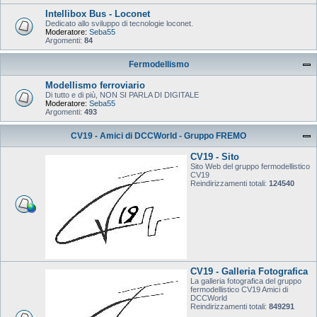
Intellibox Bus - Loconet
Dedicato allo sviluppo di tecnologie loconet.
Moderatore:
Seba55
Argomenti:
84
Fermodellismo
Modellismo ferroviario
Di tutto e di più, NON SI PARLA DI DIGITALE
Moderatore:
Seba55
Argomenti:
493
CV19 - Amici di DCCWorld - Gruppo FREMO
CV19 - Sito
Sito Web del gruppo fermodellistico
CV19
Reindirizzamenti totali:
124540
CV19 - Galleria Fotografica
La galleria fotografica del gruppo
fermodellistico CV19 Amici di
DCCWorld
Reindirizzamenti totali:
849291