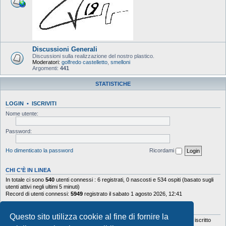
Discussioni Generali
Discussioni sulla realizzazione del nostro plastico.
Moderatori:
golfredo castelletto
,
smelloni
Argomenti:
441
STATISTICHE
LOGIN
•
ISCRIVITI
Nome utente:
Password:
Ho dimenticato la password
Ricordami
CHI C’È IN LINEA
In totale ci sono
540
utenti connessi : 6 registrati, 0 nascosti e 534 ospiti (basato sugli
utenti attivi negli ultimi 5 minuti)
Record di utenti connessi:
5949
registrato il sabato 1 agosto 2026, 12:41
STATISTICHE
Questo sito utilizza cookie al fine di fornire la
Totale messaggi
103644
• Totale argomenti
9878
• Totale iscritti
5630
• Ultimo iscritto