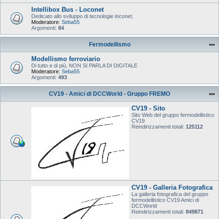
Intellibox Bus - Loconet
Dedicato allo sviluppo di tecnologie loconet.
Moderatore:
Seba55
Argomenti:
84
Fermodellismo
Modellismo ferroviario
Di tutto e di più, NON SI PARLA DI DIGITALE
Moderatore:
Seba55
Argomenti:
493
CV19 - Amici di DCCWorld - Gruppo FREMO
CV19 - Sito
Sito Web del gruppo fermodellistico
CV19
Reindirizzamenti totali:
125112
CV19 - Galleria Fotografica
La galleria fotografica del gruppo
fermodellistico CV19 Amici di
DCCWorld
Reindirizzamenti totali:
849871