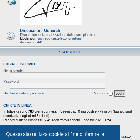
Discussioni Generali
Discussioni sulla realizzazione del nostro plastico.
Moderatori:
golfredo castelletto
,
smelloni
Argomenti:
441
STATISTICHE
LOGIN
•
ISCRIVITI
Nome utente:
Password:
Ho dimenticato la password
Ricordami
CHI C’È IN LINEA
In totale ci sono
780
utenti connessi : 5 registrati, 0 nascosti e 775 ospiti (basato sugli
utenti attivi negli ultimi 5 minuti)
Record di utenti connessi:
5949
registrato il sabato 1 agosto 2026, 12:41
STATISTICHE
Questo sito utilizza cookie al fine di fornire la
Totale messaggi
103644
• Totale argomenti
9878
• Totale iscritti
5630
• Ultimo iscritto