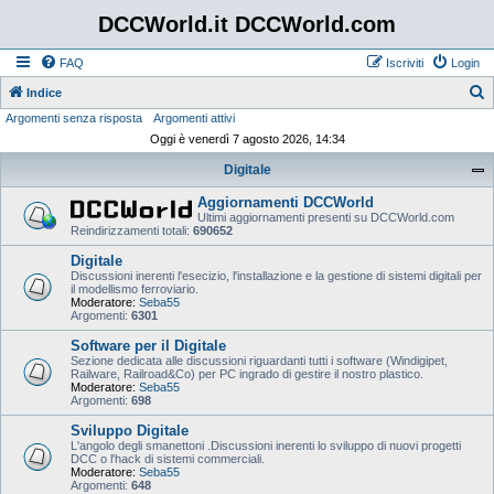
DCCWorld.it DCCWorld.com
FAQ
Iscriviti
Login
Indice
Argomenti senza risposta
Argomenti attivi
e
Oggi è venerdì 7 agosto 2026, 14:34
r
Digitale
c
a
Aggiornamenti DCCWorld
Ultimi aggiornamenti presenti su DCCWorld.com
Reindirizzamenti totali:
690652
Digitale
Discussioni inerenti l'esecizio, l'installazione e la gestione di sistemi digitali per
il modellismo ferroviario.
Moderatore:
Seba55
Argomenti:
6301
Software per il Digitale
Sezione dedicata alle discussioni riguardanti tutti i software (Windigipet,
Railware, Railroad&Co) per PC ingrado di gestire il nostro plastico.
Moderatore:
Seba55
Argomenti:
698
Sviluppo Digitale
L'angolo degli smanettoni .Discussioni inerenti lo sviluppo di nuovi progetti
DCC o l'hack di sistemi commerciali.
Moderatore:
Seba55
Argomenti:
648