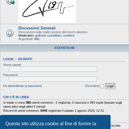
Discussioni Generali
Discussioni sulla realizzazione del nostro plastico.
Moderatori:
golfredo castelletto
,
smelloni
Argomenti:
441
STATISTICHE
LOGIN
•
ISCRIVITI
Nome utente:
Password:
Ho dimenticato la password
Ricordami
CHI C’È IN LINEA
In totale ci sono
985
utenti connessi : 2 registrati, 0 nascosti e 983 ospiti (basato sugli
utenti attivi negli ultimi 5 minuti)
Record di utenti connessi:
5949
registrato il sabato 1 agosto 2026, 12:41
STATISTICHE
Questo sito utilizza cookie al fine di fornire la
Totale messaggi
103644
• Totale argomenti
9878
• Totale iscritti
5630
• Ultimo iscritto