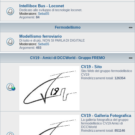
Intellibox Bus - Loconet
Dedicato allo sviluppo di tecnologie loconet.
Moderatore:
Seba55
Argomenti:
84
Fermodellismo
Modellismo ferroviario
Di tutto e di più, NON SI PARLA DI DIGITALE
Moderatore:
Seba55
Argomenti:
493
CV19 - Amici di DCCWorld - Gruppo FREMO
CV19 - Sito
Sito Web del gruppo fermodellistico
CV19
Reindirizzamenti totali:
126354
CV19 - Galleria Fotografica
La galleria fotografica del gruppo
fermodellistico CV19 Amici di
DCCWorld
Reindirizzamenti totali:
851146