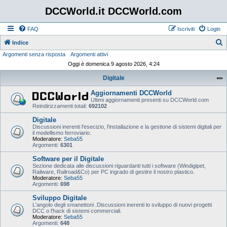
DCCWorld.it DCCWorld.com
FAQ
Iscriviti
Login
Indice
Argomenti senza risposta
Argomenti attivi
e
Oggi è domenica 9 agosto 2026, 4:24
r
Digitale
c
a
Aggiornamenti DCCWorld
Ultimi aggiornamenti presenti su DCCWorld.com
Reindirizzamenti totali:
692102
Digitale
Discussioni inerenti l'esecizio, l'installazione e la gestione di sistemi digitali per
il modellismo ferroviario.
Moderatore:
Seba55
Argomenti:
6301
Software per il Digitale
Sezione dedicata alle discussioni riguardanti tutti i software (Windigipet,
Railware, Railroad&Co) per PC ingrado di gestire il nostro plastico.
Moderatore:
Seba55
Argomenti:
698
Sviluppo Digitale
L'angolo degli smanettoni .Discussioni inerenti lo sviluppo di nuovi progetti
DCC o l'hack di sistemi commerciali.
Moderatore:
Seba55
Argomenti:
648