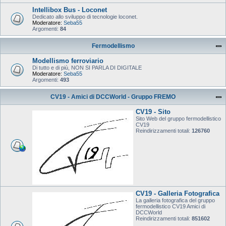
Intellibox Bus - Loconet
Dedicato allo sviluppo di tecnologie loconet.
Moderatore:
Seba55
Argomenti:
84
Fermodellismo
Modellismo ferroviario
Di tutto e di più, NON SI PARLA DI DIGITALE
Moderatore:
Seba55
Argomenti:
493
CV19 - Amici di DCCWorld - Gruppo FREMO
CV19 - Sito
Sito Web del gruppo fermodellistico
CV19
Reindirizzamenti totali:
126760
CV19 - Galleria Fotografica
La galleria fotografica del gruppo
fermodellistico CV19 Amici di
DCCWorld
Reindirizzamenti totali:
851602