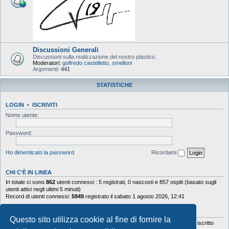
Discussioni Generali
Discussioni sulla realizzazione del nostro plastico.
Moderatori:
golfredo castelletto
,
smelloni
Argomenti:
441
STATISTICHE
LOGIN
•
ISCRIVITI
Nome utente:
Password:
Ho dimenticato la password
Ricordami
CHI C’È IN LINEA
In totale ci sono
862
utenti connessi : 5 registrati, 0 nascosti e 857 ospiti (basato sugli
utenti attivi negli ultimi 5 minuti)
Record di utenti connessi:
5949
registrato il sabato 1 agosto 2026, 12:41
STATISTICHE
Questo sito utilizza cookie al fine di fornire la
Totale messaggi
103644
• Totale argomenti
9878
• Totale iscritti
5630
• Ultimo iscritto