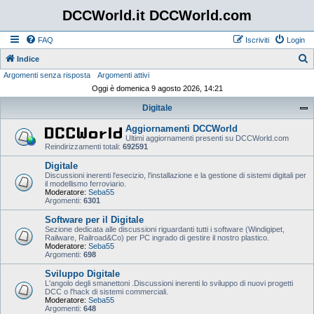
DCCWorld.it DCCWorld.com
FAQ
Iscriviti
Login
Indice
Argomenti senza risposta
Argomenti attivi
e
Oggi è domenica 9 agosto 2026, 14:21
r
Digitale
c
a
Aggiornamenti DCCWorld
Ultimi aggiornamenti presenti su DCCWorld.com
Reindirizzamenti totali:
692591
Digitale
Discussioni inerenti l'esecizio, l'installazione e la gestione di sistemi digitali per
il modellismo ferroviario.
Moderatore:
Seba55
Argomenti:
6301
Software per il Digitale
Sezione dedicata alle discussioni riguardanti tutti i software (Windigipet,
Railware, Railroad&Co) per PC ingrado di gestire il nostro plastico.
Moderatore:
Seba55
Argomenti:
698
Sviluppo Digitale
L'angolo degli smanettoni .Discussioni inerenti lo sviluppo di nuovi progetti
DCC o l'hack di sistemi commerciali.
Moderatore:
Seba55
Argomenti:
648