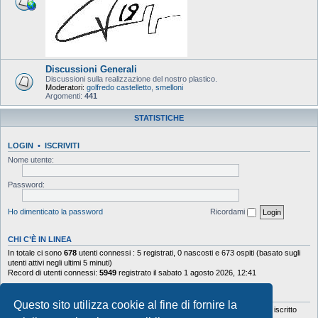
Discussioni Generali
Discussioni sulla realizzazione del nostro plastico.
Moderatori:
golfredo castelletto
,
smelloni
Argomenti:
441
STATISTICHE
LOGIN
•
ISCRIVITI
Nome utente:
Password:
Ho dimenticato la password
Ricordami
CHI C’È IN LINEA
In totale ci sono
678
utenti connessi : 5 registrati, 0 nascosti e 673 ospiti (basato sugli
utenti attivi negli ultimi 5 minuti)
Record di utenti connessi:
5949
registrato il sabato 1 agosto 2026, 12:41
STATISTICHE
Questo sito utilizza cookie al fine di fornire la
Totale messaggi
103644
• Totale argomenti
9878
• Totale iscritti
5630
• Ultimo iscritto