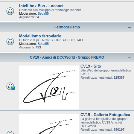
Intellibox Bus - Loconet
Dedicato allo sviluppo di tecnologie loconet.
Moderatore:
Seba55
Argomenti:
84
Fermodellismo
Modellismo ferroviario
Di tutto e di più, NON SI PARLA DI DIGITALE
Moderatore:
Seba55
Argomenti:
493
CV19 - Amici di DCCWorld - Gruppo FREMO
CV19 - Sito
Sito Web del gruppo fermodellistico
CV19
Reindirizzamenti totali:
125387
CV19 - Galleria Fotografica
La galleria fotografica del gruppo
fermodellistico CV19 Amici di
DCCWorld
Reindirizzamenti totali:
850197