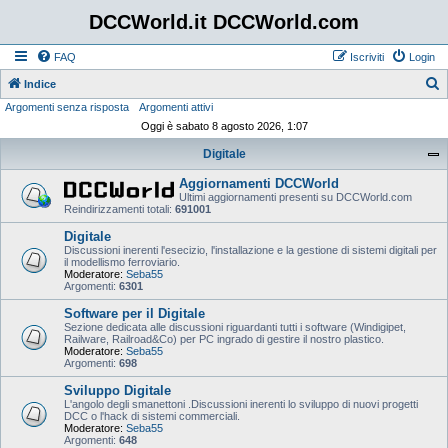
DCCWorld.it DCCWorld.com
FAQ
Iscriviti
Login
Indice
Argomenti senza risposta
Argomenti attivi
e
Oggi è sabato 8 agosto 2026, 1:07
r
Digitale
c
a
Aggiornamenti DCCWorld
Ultimi aggiornamenti presenti su DCCWorld.com
Reindirizzamenti totali:
691001
Digitale
Discussioni inerenti l'esecizio, l'installazione e la gestione di sistemi digitali per
il modellismo ferroviario.
Moderatore:
Seba55
Argomenti:
6301
Software per il Digitale
Sezione dedicata alle discussioni riguardanti tutti i software (Windigipet,
Railware, Railroad&Co) per PC ingrado di gestire il nostro plastico.
Moderatore:
Seba55
Argomenti:
698
Sviluppo Digitale
L'angolo degli smanettoni .Discussioni inerenti lo sviluppo di nuovi progetti
DCC o l'hack di sistemi commerciali.
Moderatore:
Seba55
Argomenti:
648