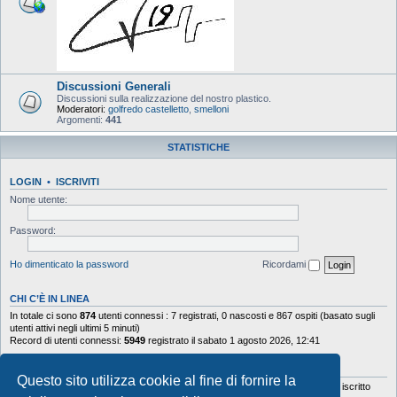
Discussioni Generali
Discussioni sulla realizzazione del nostro plastico.
Moderatori:
golfredo castelletto
,
smelloni
Argomenti:
441
STATISTICHE
LOGIN
•
ISCRIVITI
Nome utente:
Password:
Ho dimenticato la password
Ricordami
CHI C’È IN LINEA
In totale ci sono
874
utenti connessi : 7 registrati, 0 nascosti e 867 ospiti (basato sugli
utenti attivi negli ultimi 5 minuti)
Record di utenti connessi:
5949
registrato il sabato 1 agosto 2026, 12:41
STATISTICHE
Questo sito utilizza cookie al fine di fornire la
Totale messaggi
103644
• Totale argomenti
9878
• Totale iscritti
5630
• Ultimo iscritto