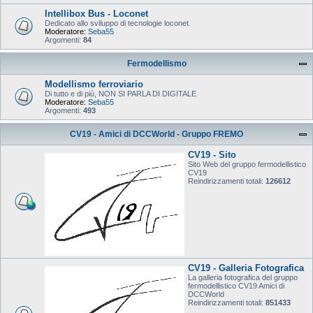
Intellibox Bus - Loconet
Dedicato allo sviluppo di tecnologie loconet.
Moderatore:
Seba55
Argomenti:
84
Fermodellismo
Modellismo ferroviario
Di tutto e di più, NON SI PARLA DI DIGITALE
Moderatore:
Seba55
Argomenti:
493
CV19 - Amici di DCCWorld - Gruppo FREMO
CV19 - Sito
Sito Web del gruppo fermodellistico
CV19
Reindirizzamenti totali:
126612
CV19 - Galleria Fotografica
La galleria fotografica del gruppo
fermodellistico CV19 Amici di
DCCWorld
Reindirizzamenti totali:
851433