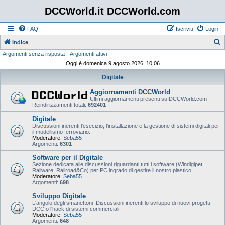
DCCWorld.it DCCWorld.com
FAQ
Iscriviti
Login
Indice
Argomenti senza risposta
Argomenti attivi
e
Oggi è domenica 9 agosto 2026, 10:06
r
Digitale
c
a
Aggiornamenti DCCWorld
Ultimi aggiornamenti presenti su DCCWorld.com
Reindirizzamenti totali:
692401
Digitale
Discussioni inerenti l'esecizio, l'installazione e la gestione di sistemi digitali per
il modellismo ferroviario.
Moderatore:
Seba55
Argomenti:
6301
Software per il Digitale
Sezione dedicata alle discussioni riguardanti tutti i software (Windigipet,
Railware, Railroad&Co) per PC ingrado di gestire il nostro plastico.
Moderatore:
Seba55
Argomenti:
698
Sviluppo Digitale
L'angolo degli smanettoni .Discussioni inerenti lo sviluppo di nuovi progetti
DCC o l'hack di sistemi commerciali.
Moderatore:
Seba55
Argomenti:
648