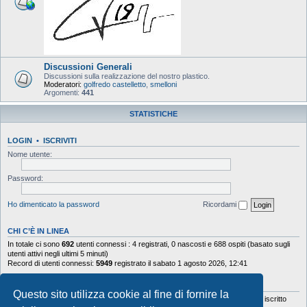
Discussioni Generali
Discussioni sulla realizzazione del nostro plastico.
Moderatori:
golfredo castelletto
,
smelloni
Argomenti:
441
STATISTICHE
LOGIN
•
ISCRIVITI
Nome utente:
Password:
Ho dimenticato la password
Ricordami
CHI C’È IN LINEA
In totale ci sono
692
utenti connessi : 4 registrati, 0 nascosti e 688 ospiti (basato sugli
utenti attivi negli ultimi 5 minuti)
Record di utenti connessi:
5949
registrato il sabato 1 agosto 2026, 12:41
STATISTICHE
Questo sito utilizza cookie al fine di fornire la
Totale messaggi
103644
• Totale argomenti
9878
• Totale iscritti
5630
• Ultimo iscritto