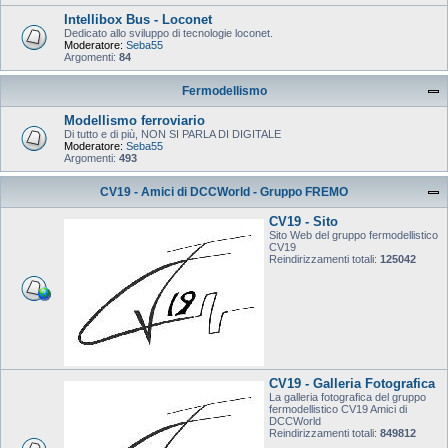
Intellibox Bus - Loconet
Dedicato allo sviluppo di tecnologie loconet.
Moderatore:
Seba55
Argomenti:
84
Fermodellismo
Modellismo ferroviario
Di tutto e di più, NON SI PARLA DI DIGITALE
Moderatore:
Seba55
Argomenti:
493
CV19 - Amici di DCCWorld - Gruppo FREMO
CV19 - Sito
Sito Web del gruppo fermodellistico
CV19
Reindirizzamenti totali:
125042
CV19 - Galleria Fotografica
La galleria fotografica del gruppo
fermodellistico CV19 Amici di
DCCWorld
Reindirizzamenti totali:
849812