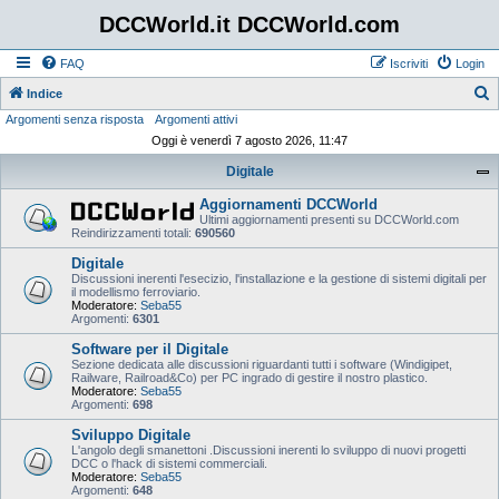
DCCWorld.it DCCWorld.com
FAQ
Iscriviti
Login
Indice
Argomenti senza risposta
Argomenti attivi
e
Oggi è venerdì 7 agosto 2026, 11:47
r
Digitale
c
a
Aggiornamenti DCCWorld
Ultimi aggiornamenti presenti su DCCWorld.com
Reindirizzamenti totali:
690560
Digitale
Discussioni inerenti l'esecizio, l'installazione e la gestione di sistemi digitali per
il modellismo ferroviario.
Moderatore:
Seba55
Argomenti:
6301
Software per il Digitale
Sezione dedicata alle discussioni riguardanti tutti i software (Windigipet,
Railware, Railroad&Co) per PC ingrado di gestire il nostro plastico.
Moderatore:
Seba55
Argomenti:
698
Sviluppo Digitale
L'angolo degli smanettoni .Discussioni inerenti lo sviluppo di nuovi progetti
DCC o l'hack di sistemi commerciali.
Moderatore:
Seba55
Argomenti:
648