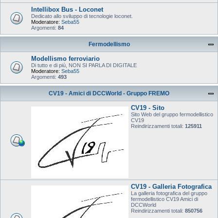
Intellibox Bus - Loconet
Dedicato allo sviluppo di tecnologie loconet.
Moderatore:
Seba55
Argomenti:
84
Fermodellismo
Modellismo ferroviario
Di tutto e di più, NON SI PARLA DI DIGITALE
Moderatore:
Seba55
Argomenti:
493
CV19 - Amici di DCCWorld - Gruppo FREMO
CV19 - Sito
Sito Web del gruppo fermodellistico
CV19
Reindirizzamenti totali:
125911
CV19 - Galleria Fotografica
La galleria fotografica del gruppo
fermodellistico CV19 Amici di
DCCWorld
Reindirizzamenti totali:
850756