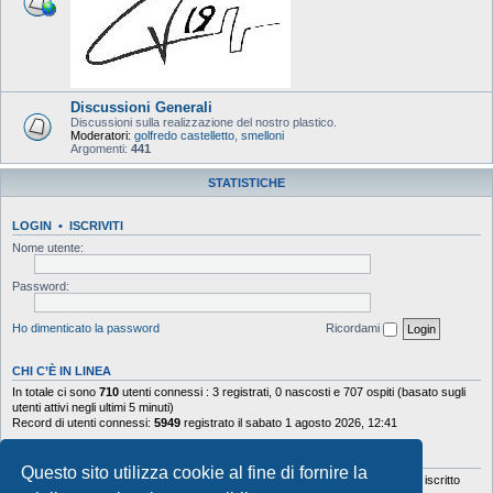
Discussioni Generali
Discussioni sulla realizzazione del nostro plastico.
Moderatori:
golfredo castelletto
,
smelloni
Argomenti:
441
STATISTICHE
LOGIN
•
ISCRIVITI
Nome utente:
Password:
Ho dimenticato la password
Ricordami
CHI C’È IN LINEA
In totale ci sono
710
utenti connessi : 3 registrati, 0 nascosti e 707 ospiti (basato sugli
utenti attivi negli ultimi 5 minuti)
Record di utenti connessi:
5949
registrato il sabato 1 agosto 2026, 12:41
STATISTICHE
Questo sito utilizza cookie al fine di fornire la
Totale messaggi
103644
• Totale argomenti
9878
• Totale iscritti
5630
• Ultimo iscritto