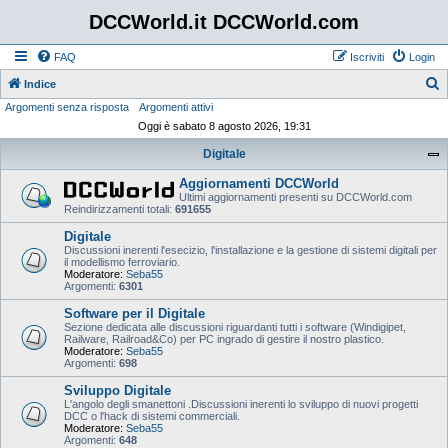
DCCWorld.it DCCWorld.com
FAQ
Iscriviti
Login
Indice
Argomenti senza risposta
Argomenti attivi
e
Oggi è sabato 8 agosto 2026, 19:31
r
Digitale
c
a
Aggiornamenti DCCWorld
Ultimi aggiornamenti presenti su DCCWorld.com
Reindirizzamenti totali:
691655
Digitale
Discussioni inerenti l'esecizio, l'installazione e la gestione di sistemi digitali per
il modellismo ferroviario.
Moderatore:
Seba55
Argomenti:
6301
Software per il Digitale
Sezione dedicata alle discussioni riguardanti tutti i software (Windigipet,
Railware, Railroad&Co) per PC ingrado di gestire il nostro plastico.
Moderatore:
Seba55
Argomenti:
698
Sviluppo Digitale
L'angolo degli smanettoni .Discussioni inerenti lo sviluppo di nuovi progetti
DCC o l'hack di sistemi commerciali.
Moderatore:
Seba55
Argomenti:
648