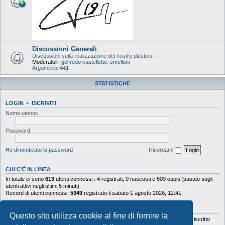
Discussioni Generali
Discussioni sulla realizzazione del nostro plastico.
Moderatori:
golfredo castelletto
,
smelloni
Argomenti:
441
STATISTICHE
LOGIN
•
ISCRIVITI
Nome utente:
Password:
Ho dimenticato la password
Ricordami
CHI C’È IN LINEA
In totale ci sono
613
utenti connessi : 4 registrati, 0 nascosti e 609 ospiti (basato sugli
utenti attivi negli ultimi 5 minuti)
Record di utenti connessi:
5949
registrato il sabato 1 agosto 2026, 12:41
STATISTICHE
Questo sito utilizza cookie al fine di fornire la
Totale messaggi
103644
• Totale argomenti
9878
• Totale iscritti
5630
• Ultimo iscritto