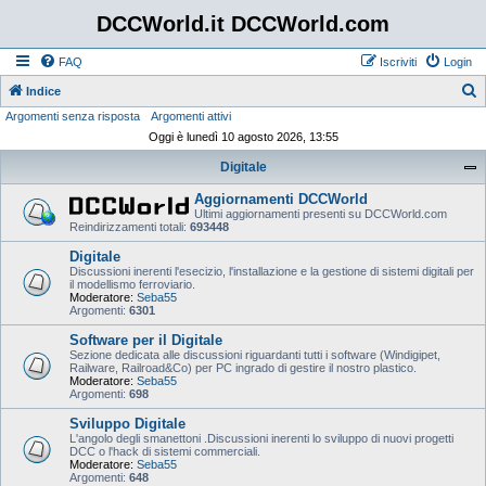
DCCWorld.it DCCWorld.com
FAQ
Iscriviti
Login
Indice
Argomenti senza risposta
Argomenti attivi
e
Oggi è lunedì 10 agosto 2026, 13:55
r
Digitale
c
a
Aggiornamenti DCCWorld
Ultimi aggiornamenti presenti su DCCWorld.com
Reindirizzamenti totali:
693448
Digitale
Discussioni inerenti l'esecizio, l'installazione e la gestione di sistemi digitali per
il modellismo ferroviario.
Moderatore:
Seba55
Argomenti:
6301
Software per il Digitale
Sezione dedicata alle discussioni riguardanti tutti i software (Windigipet,
Railware, Railroad&Co) per PC ingrado di gestire il nostro plastico.
Moderatore:
Seba55
Argomenti:
698
Sviluppo Digitale
L'angolo degli smanettoni .Discussioni inerenti lo sviluppo di nuovi progetti
DCC o l'hack di sistemi commerciali.
Moderatore:
Seba55
Argomenti:
648