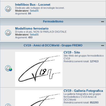
Intellibox Bus - Loconet
Dedicato allo sviluppo di tecnologie loconet.
Moderatore:
Seba55
Argomenti:
84
Fermodellismo
Modellismo ferroviario
Di tutto e di più, NON SI PARLA DI DIGITALE
Moderatore:
Seba55
Argomenti:
493
CV19 - Amici di DCCWorld - Gruppo FREMO
CV19 - Sito
Sito Web del gruppo fermodellistico
CV19
Reindirizzamenti totali:
127413
CV19 - Galleria Fotografica
La galleria fotografica del gruppo
fermodellistico CV19 Amici di
DCCWorld
Reindirizzamenti totali:
852293