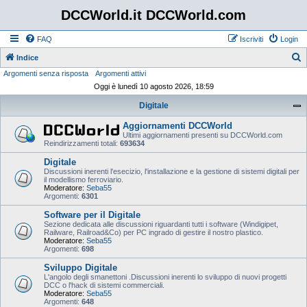
DCCWorld.it DCCWorld.com
FAQ
Iscriviti
Login
Indice
Argomenti senza risposta
Argomenti attivi
e
Oggi è lunedì 10 agosto 2026, 18:59
r
Digitale
c
a
Aggiornamenti DCCWorld
Ultimi aggiornamenti presenti su DCCWorld.com
Reindirizzamenti totali:
693634
Digitale
Discussioni inerenti l'esecizio, l'installazione e la gestione di sistemi digitali per
il modellismo ferroviario.
Moderatore:
Seba55
Argomenti:
6301
Software per il Digitale
Sezione dedicata alle discussioni riguardanti tutti i software (Windigipet,
Railware, Railroad&Co) per PC ingrado di gestire il nostro plastico.
Moderatore:
Seba55
Argomenti:
698
Sviluppo Digitale
L'angolo degli smanettoni .Discussioni inerenti lo sviluppo di nuovi progetti
DCC o l'hack di sistemi commerciali.
Moderatore:
Seba55
Argomenti:
648