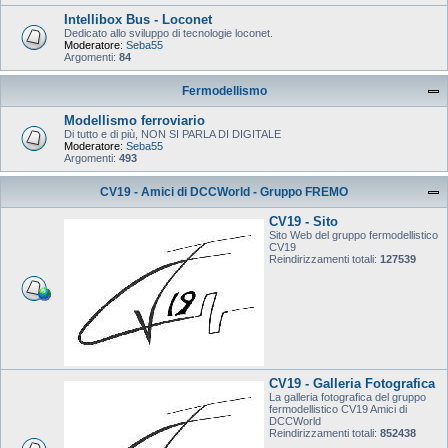
Intellibox Bus - Loconet
Dedicato allo sviluppo di tecnologie loconet.
Moderatore:
Seba55
Argomenti:
84
Fermodellismo
Modellismo ferroviario
Di tutto e di più, NON SI PARLA DI DIGITALE
Moderatore:
Seba55
Argomenti:
493
CV19 - Amici di DCCWorld - Gruppo FREMO
CV19 - Sito
Sito Web del gruppo fermodellistico
CV19
Reindirizzamenti totali:
127539
CV19 - Galleria Fotografica
La galleria fotografica del gruppo
fermodellistico CV19 Amici di
DCCWorld
Reindirizzamenti totali:
852438