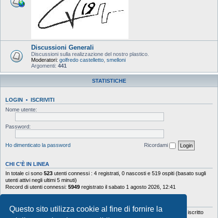
Discussioni Generali
Discussioni sulla realizzazione del nostro plastico.
Moderatori:
golfredo castelletto
,
smelloni
Argomenti:
441
STATISTICHE
LOGIN
•
ISCRIVITI
Nome utente:
Password:
Ho dimenticato la password
Ricordami
CHI C’È IN LINEA
In totale ci sono
523
utenti connessi : 4 registrati, 0 nascosti e 519 ospiti (basato sugli
utenti attivi negli ultimi 5 minuti)
Record di utenti connessi:
5949
registrato il sabato 1 agosto 2026, 12:41
STATISTICHE
Questo sito utilizza cookie al fine di fornire la
Totale messaggi
103644
• Totale argomenti
9878
• Totale iscritti
5630
• Ultimo iscritto