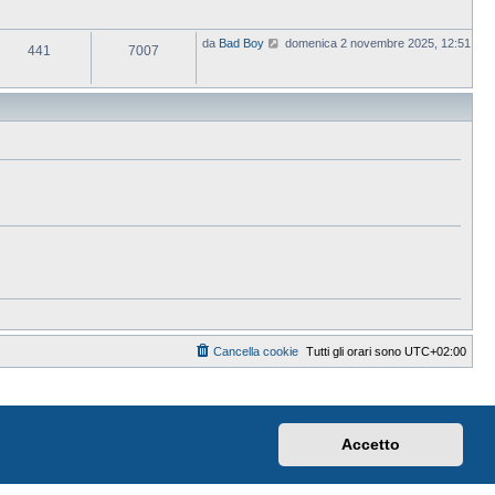
V
da
Bad Boy
domenica 2 novembre 2025, 12:51
441
7007
e
d
i
u
l
t
i
m
o
m
e
s
s
a
g
g
i
o
Cancella cookie
Tutti gli orari sono
UTC+02:00
Accetto