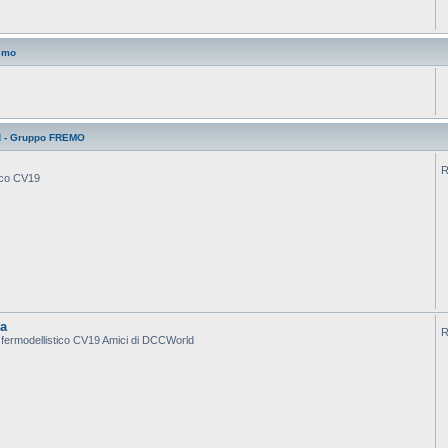
smo
d - Gruppo FREMO
R
tico CV19
ca
R
po fermodellistico CV19 Amici di DCCWorld