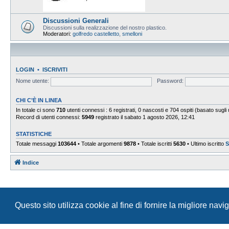
Discussioni Generali
Discussioni sulla realizzazione del nostro plastico.
Moderatori:
golfredo castelletto
,
smelloni
LOGIN
•
ISCRIVITI
Nome utente:
Password:
CHI C’È IN LINEA
In totale ci sono
710
utenti connessi : 6 registrati, 0 nascosti e 704 ospiti (basato sugli ut
Record di utenti connessi:
5949
registrato il sabato 1 agosto 2026, 12:41
STATISTICHE
Totale messaggi
103644
• Totale argomenti
9878
• Totale iscritti
5630
• Ultimo iscritto
S
Indice
Questo sito utilizza cookie al fine di fornire la migliore nav