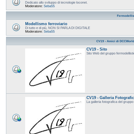
Dedicato allo sviluppo di tecnologie loconet.
Moderatore:
Seba55
Fermodelli
Modellismo ferroviario
Di tutto e di più, NON SI PARLA DI DIGITALE
Moderatore:
Seba55
CV19 - Amici di DCCWorl
CV19 - Sito
Sito Web del gruppo fermodellis
CV19 - Galleria Fotografi
La galleria fotografica del grup