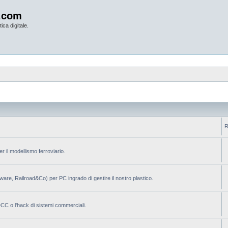
.com
ica digitale.
R
per il modellismo ferroviario.
ilware, Railroad&Co) per PC ingrado di gestire il nostro plastico.
 DCC o l'hack di sistemi commerciali.