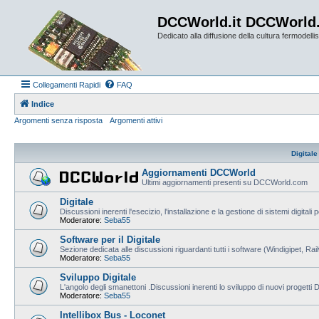
DCCWorld.it DCCWorld
Dedicato alla diffusione della cultura fermodellist
Collegamenti Rapidi
FAQ
Indice
Argomenti senza risposta
Argomenti attivi
Digitale
Aggiornamenti DCCWorld
Ultimi aggiornamenti presenti su DCCWorld.com
Digitale
Discussioni inerenti l'esecizio, l'installazione e la gestione di sistemi digitali 
Moderatore:
Seba55
Software per il Digitale
Sezione dedicata alle discussioni riguardanti tutti i software (Windigipet, Ra
Moderatore:
Seba55
Sviluppo Digitale
L'angolo degli smanettoni .Discussioni inerenti lo sviluppo di nuovi progetti
Moderatore:
Seba55
Intellibox Bus - Loconet