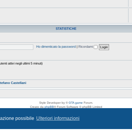
STATISTICHE
Ho dimenticato la password
|
Ricordami
enti attivi negli ultimi 5 minuti)
tefano Castellani
Style Developer by ©
GTA game
Forum.
Creato da
phpBB
® Forum Software © phpBB Limited
Traduzione Italiana
phpBB-Italia.it
Privacy
|
Condizioni
igazione possibile
Ulteriori informazioni