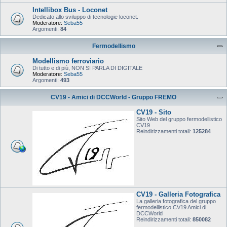
Intellibox Bus - Loconet
Dedicato allo sviluppo di tecnologie loconet.
Moderatore:
Seba55
Argomenti:
84
Fermodellismo
Modellismo ferroviario
Di tutto e di più, NON SI PARLA DI DIGITALE
Moderatore:
Seba55
Argomenti:
493
CV19 - Amici di DCCWorld - Gruppo FREMO
CV19 - Sito
Sito Web del gruppo fermodellistico
CV19
Reindirizzamenti totali:
125284
CV19 - Galleria Fotografica
La galleria fotografica del gruppo
fermodellistico CV19 Amici di
DCCWorld
Reindirizzamenti totali:
850082