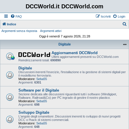
DCCWorld.it DCCWorld.com
FAQ
Iscriviti
Login
Indice
Argomenti senza risposta
Argomenti attivi
e
Oggi è venerdì 7 agosto 2026, 21:28
r
Digitale
c
a
Aggiornamenti DCCWorld
Ultimi aggiornamenti presenti su DCCWorld.com
Reindirizzamenti totali:
690890
Digitale
Discussioni inerenti l'esecizio, l'installazione e la gestione di sistemi digitali per
il modellismo ferroviario.
Moderatore:
Seba55
Argomenti:
6301
Software per il Digitale
Sezione dedicata alle discussioni riguardanti tutti i software (Windigipet,
Railware, Railroad&Co) per PC ingrado di gestire il nostro plastico.
Moderatore:
Seba55
Argomenti:
698
Sviluppo Digitale
L'angolo degli smanettoni .Discussioni inerenti lo sviluppo di nuovi progetti
DCC o l'hack di sistemi commerciali.
Moderatore:
Seba55
Argomenti:
648