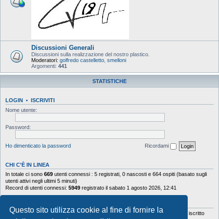
Discussioni Generali
Discussioni sulla realizzazione del nostro plastico.
Moderatori:
golfredo castelletto
,
smelloni
Argomenti:
441
STATISTICHE
LOGIN
•
ISCRIVITI
Nome utente:
Password:
Ho dimenticato la password
Ricordami
CHI C’È IN LINEA
In totale ci sono
669
utenti connessi : 5 registrati, 0 nascosti e 664 ospiti (basato sugli
utenti attivi negli ultimi 5 minuti)
Record di utenti connessi:
5949
registrato il sabato 1 agosto 2026, 12:41
STATISTICHE
Questo sito utilizza cookie al fine di fornire la
Totale messaggi
103644
• Totale argomenti
9878
• Totale iscritti
5630
• Ultimo iscritto