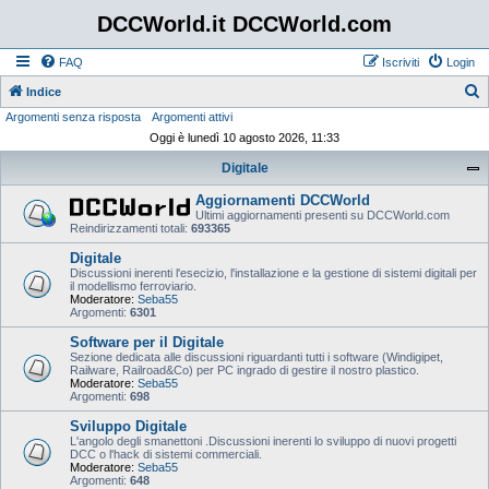
DCCWorld.it DCCWorld.com
FAQ
Iscriviti
Login
Indice
Argomenti senza risposta
Argomenti attivi
e
Oggi è lunedì 10 agosto 2026, 11:33
r
Digitale
c
a
Aggiornamenti DCCWorld
Ultimi aggiornamenti presenti su DCCWorld.com
Reindirizzamenti totali:
693365
Digitale
Discussioni inerenti l'esecizio, l'installazione e la gestione di sistemi digitali per
il modellismo ferroviario.
Moderatore:
Seba55
Argomenti:
6301
Software per il Digitale
Sezione dedicata alle discussioni riguardanti tutti i software (Windigipet,
Railware, Railroad&Co) per PC ingrado di gestire il nostro plastico.
Moderatore:
Seba55
Argomenti:
698
Sviluppo Digitale
L'angolo degli smanettoni .Discussioni inerenti lo sviluppo di nuovi progetti
DCC o l'hack di sistemi commerciali.
Moderatore:
Seba55
Argomenti:
648