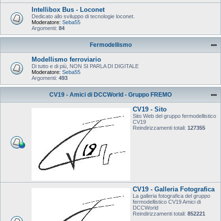
Intellibox Bus - Loconet
Dedicato allo sviluppo di tecnologie loconet.
Moderatore:
Seba55
Argomenti:
84
Fermodellismo
Modellismo ferroviario
Di tutto e di più, NON SI PARLA DI DIGITALE
Moderatore:
Seba55
Argomenti:
493
CV19 - Amici di DCCWorld - Gruppo FREMO
CV19 - Sito
Sito Web del gruppo fermodellistico
CV19
Reindirizzamenti totali:
127355
CV19 - Galleria Fotografica
La galleria fotografica del gruppo
fermodellistico CV19 Amici di
DCCWorld
Reindirizzamenti totali:
852221