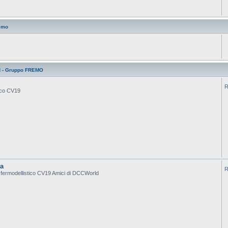
smo
d - Gruppo FREMO
R
tico CV19
ca
R
po fermodellistico CV19 Amici di DCCWorld