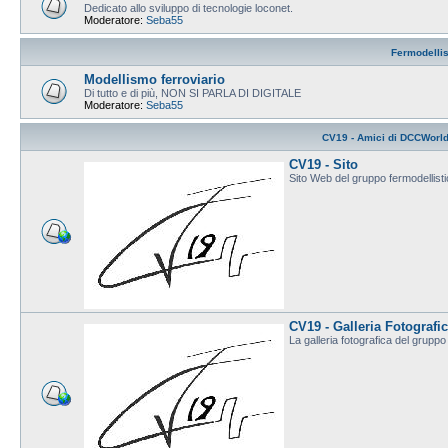
Dedicato allo sviluppo di tecnologie loconet.
Moderatore:
Seba55
Fermodelli
Modellismo ferroviario
Di tutto e di più, NON SI PARLA DI DIGITALE
Moderatore:
Seba55
CV19 - Amici di DCCWorl
CV19 - Sito
Sito Web del gruppo fermodellis
CV19 - Galleria Fotografi
La galleria fotografica del grup