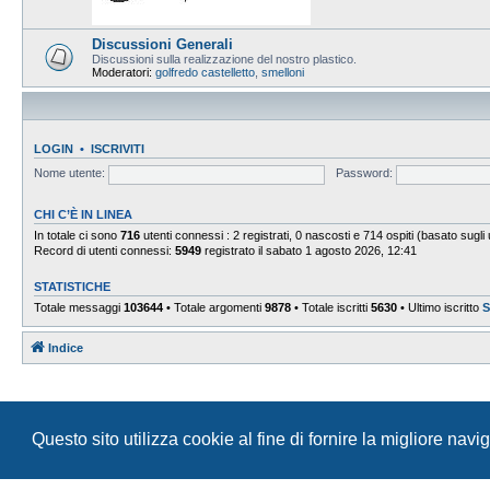
Discussioni Generali
Discussioni sulla realizzazione del nostro plastico.
Moderatori:
golfredo castelletto
,
smelloni
LOGIN
•
ISCRIVITI
Nome utente:
Password:
CHI C’È IN LINEA
In totale ci sono
716
utenti connessi : 2 registrati, 0 nascosti e 714 ospiti (basato sugli ut
Record di utenti connessi:
5949
registrato il sabato 1 agosto 2026, 12:41
STATISTICHE
Totale messaggi
103644
• Totale argomenti
9878
• Totale iscritti
5630
• Ultimo iscritto
S
Indice
Questo sito utilizza cookie al fine di fornire la migliore nav