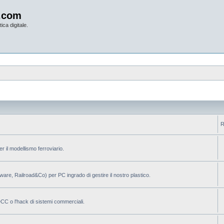
.com
ica digitale.
R
per il modellismo ferroviario.
ilware, Railroad&Co) per PC ingrado di gestire il nostro plastico.
 DCC o l'hack di sistemi commerciali.