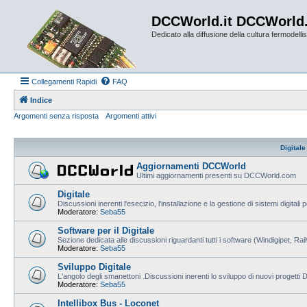
DCCWorld.it DCCWorld
Dedicato alla diffusione della cultura fermodellist
Collegamenti Rapidi
FAQ
Indice
Argomenti senza risposta
Argomenti attivi
Digitale
Aggiornamenti DCCWorld
Ultimi aggiornamenti presenti su DCCWorld.com
Digitale
Discussioni inerenti l'esecizio, l'installazione e la gestione di sistemi digitali 
Moderatore:
Seba55
Software per il Digitale
Sezione dedicata alle discussioni riguardanti tutti i software (Windigipet, Ra
Moderatore:
Seba55
Sviluppo Digitale
L'angolo degli smanettoni .Discussioni inerenti lo sviluppo di nuovi progetti
Moderatore:
Seba55
Intellibox Bus - Loconet