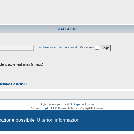
STATISTICHE
Ho dimenticato la password
|
Ricordami
enti attivi negli ultimi 5 minuti)
tefano Castellani
Style Developer by ©
GTA game
Forum.
Creato da
phpBB
® Forum Software © phpBB Limited
Traduzione Italiana
phpBB-Italia.it
Privacy
|
Condizioni
igazione possibile
Ulteriori informazioni