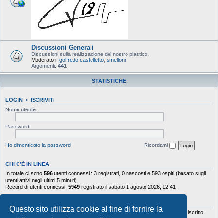
Discussioni Generali
Discussioni sulla realizzazione del nostro plastico.
Moderatori:
golfredo castelletto
,
smelloni
Argomenti:
441
STATISTICHE
LOGIN
•
ISCRIVITI
Nome utente:
Password:
Ho dimenticato la password
Ricordami
CHI C’È IN LINEA
In totale ci sono
596
utenti connessi : 3 registrati, 0 nascosti e 593 ospiti (basato sugli
utenti attivi negli ultimi 5 minuti)
Record di utenti connessi:
5949
registrato il sabato 1 agosto 2026, 12:41
STATISTICHE
Questo sito utilizza cookie al fine di fornire la
Totale messaggi
103644
• Totale argomenti
9878
• Totale iscritti
5630
• Ultimo iscritto