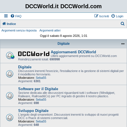
DCCWorld.it DCCWorld.com
FAQ
Iscriviti
Login
Indice
Argomenti senza risposta
Argomenti attivi
e
Oggi è sabato 8 agosto 2026, 1:01
r
Digitale
c
a
Aggiornamenti DCCWorld
Ultimi aggiornamenti presenti su DCCWorld.com
Reindirizzamenti totali:
690998
Digitale
Discussioni inerenti l'esecizio, l'installazione e la gestione di sistemi digitali per
il modellismo ferroviario.
Moderatore:
Seba55
Argomenti:
6301
Software per il Digitale
Sezione dedicata alle discussioni riguardanti tutti i software (Windigipet,
Railware, Railroad&Co) per PC ingrado di gestire il nostro plastico.
Moderatore:
Seba55
Argomenti:
698
Sviluppo Digitale
L'angolo degli smanettoni .Discussioni inerenti lo sviluppo di nuovi progetti
DCC o l'hack di sistemi commerciali.
Moderatore:
Seba55
Argomenti:
648