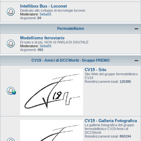
Intellibox Bus - Loconet
Dedicato allo sviluppo di tecnologie loconet.
Moderatore:
Seba55
Argomenti:
84
Fermodellismo
Modellismo ferroviario
Di tutto e di più, NON SI PARLA DI DIGITALE
Moderatore:
Seba55
Argomenti:
493
CV19 - Amici di DCCWorld - Gruppo FREMO
CV19 - Sito
Sito Web del gruppo fermodellistico
CV19
Reindirizzamenti totali:
125385
CV19 - Galleria Fotografica
La galleria fotografica del gruppo
fermodellistico CV19 Amici di
DCCWorld
Reindirizzamenti totali:
850194