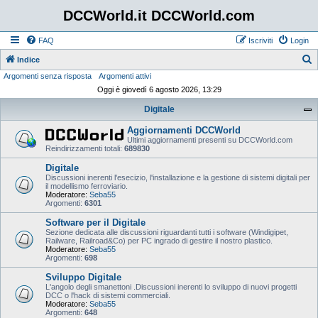
DCCWorld.it DCCWorld.com
FAQ
Iscriviti
Login
Indice
Argomenti senza risposta
Argomenti attivi
e
Oggi è giovedì 6 agosto 2026, 13:29
r
Digitale
c
a
Aggiornamenti DCCWorld
Ultimi aggiornamenti presenti su DCCWorld.com
Reindirizzamenti totali:
689830
Digitale
Discussioni inerenti l'esecizio, l'installazione e la gestione di sistemi digitali per
il modellismo ferroviario.
Moderatore:
Seba55
Argomenti:
6301
Software per il Digitale
Sezione dedicata alle discussioni riguardanti tutti i software (Windigipet,
Railware, Railroad&Co) per PC ingrado di gestire il nostro plastico.
Moderatore:
Seba55
Argomenti:
698
Sviluppo Digitale
L'angolo degli smanettoni .Discussioni inerenti lo sviluppo di nuovi progetti
DCC o l'hack di sistemi commerciali.
Moderatore:
Seba55
Argomenti:
648