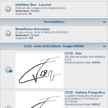
Intellibox Bus - Loconet
Dedicato allo sviluppo di tecnologie loconet.
Moderatore:
Seba55
Argomenti:
84
Fermodellismo
Modellismo ferroviario
Di tutto e di più, NON SI PARLA DI DIGITALE
Moderatore:
Seba55
Argomenti:
493
CV19 - Amici di DCCWorld - Gruppo FREMO
CV19 - Sito
Sito Web del gruppo fermodellistico
CV19
Reindirizzamenti totali:
124434
CV19 - Galleria Fotografica
La galleria fotografica del gruppo
fermodellistico CV19 Amici di
DCCWorld
Reindirizzamenti totali:
849157