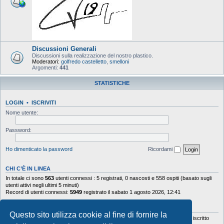
Discussioni Generali
Discussioni sulla realizzazione del nostro plastico.
Moderatori:
golfredo castelletto
,
smelloni
Argomenti:
441
STATISTICHE
LOGIN
•
ISCRIVITI
Nome utente:
Password:
Ho dimenticato la password
Ricordami
CHI C’È IN LINEA
In totale ci sono
563
utenti connessi : 5 registrati, 0 nascosti e 558 ospiti (basato sugli
utenti attivi negli ultimi 5 minuti)
Record di utenti connessi:
5949
registrato il sabato 1 agosto 2026, 12:41
STATISTICHE
Questo sito utilizza cookie al fine di fornire la
Totale messaggi
103644
• Totale argomenti
9878
• Totale iscritti
5630
• Ultimo iscritto