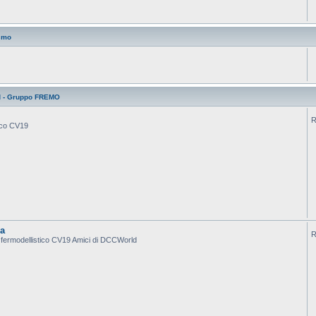
smo
d - Gruppo FREMO
R
tico CV19
ca
R
po fermodellistico CV19 Amici di DCCWorld