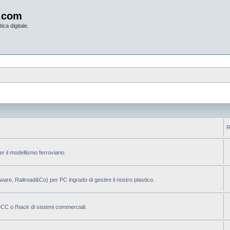
.com
ica digitale.
R
per il modellismo ferroviario.
ilware, Railroad&Co) per PC ingrado di gestire il nostro plastico.
 DCC o l'hack di sistemi commerciali.