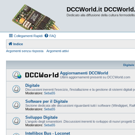
DCCWorld.it DCCWorld
Dedicato alla diffusione della cultura fermodellist
Collegamenti Rapidi
FAQ
Indice
Argomenti senza risposta
Argomenti attivi
Digitale
Aggiornamenti DCCWorld
Ultimi aggiornamenti presenti su DCCWorld.com
Digitale
Discussioni inerenti l'esecizio, l'installazione e la gestione di sistemi digitali 
Moderatore:
Seba55
Software per il Digitale
Sezione dedicata alle discussioni riguardanti tutti i software (Windigipet, Ra
Moderatore:
Seba55
Sviluppo Digitale
L'angolo degli smanettoni .Discussioni inerenti lo sviluppo di nuovi progetti
Moderatore:
Seba55
Intellibox Bus - Loconet