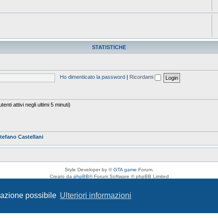
STATISTICHE
Ho dimenticato la password
|
Ricordami
enti attivi negli ultimi 5 minuti)
tefano Castellani
Style Developer by ©
GTA game
Forum.
Creato da
phpBB
® Forum Software © phpBB Limited
Traduzione Italiana
phpBB-Italia.it
Privacy
|
Condizioni
igazione possibile
Ulteriori informazioni