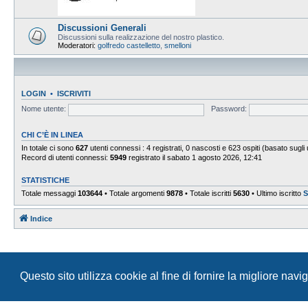
Discussioni Generali
Discussioni sulla realizzazione del nostro plastico.
Moderatori:
golfredo castelletto
,
smelloni
LOGIN
•
ISCRIVITI
Nome utente:
Password:
CHI C’È IN LINEA
In totale ci sono
627
utenti connessi : 4 registrati, 0 nascosti e 623 ospiti (basato sugli ut
Record di utenti connessi:
5949
registrato il sabato 1 agosto 2026, 12:41
STATISTICHE
Totale messaggi
103644
• Totale argomenti
9878
• Totale iscritti
5630
• Ultimo iscritto
S
Indice
Questo sito utilizza cookie al fine di fornire la migliore nav