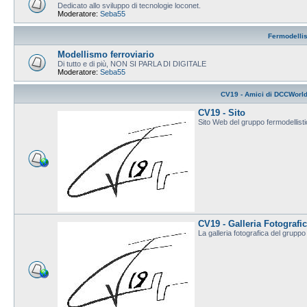
Dedicato allo sviluppo di tecnologie loconet.
Moderatore:
Seba55
Fermodelli
Modellismo ferroviario
Di tutto e di più, NON SI PARLA DI DIGITALE
Moderatore:
Seba55
CV19 - Amici di DCCWorl
CV19 - Sito
Sito Web del gruppo fermodellis
CV19 - Galleria Fotografi
La galleria fotografica del grup