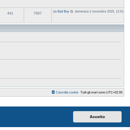
V
da
Bad Boy
domenica 2 novembre 2025, 12:51
441
7007
e
d
i
u
l
t
i
m
o
m
e
s
s
a
g
g
i
o
Cancella cookie
Tutti gli orari sono
UTC+02:00
Accetto