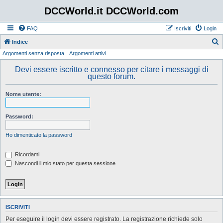
DCCWorld.it DCCWorld.com
FAQ
Iscriviti
Login
Indice
Argomenti senza risposta
Argomenti attivi
e
r
Devi essere iscritto e connesso per citare i messaggi di
questo forum.
c
a
Nome utente:
Password:
Ho dimenticato la password
Ricordami
Nascondi il mio stato per questa sessione
ISCRIVITI
Per eseguire il login devi essere registrato. La registrazione richiede solo