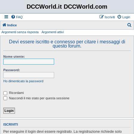
DCCWorld.it DCCWorld.com
FAQ
Iscriviti
Login
Indice
Argomenti senza risposta
Argomenti attivi
e
r
Devi essere iscritto e connesso per citare i messaggi di
questo forum.
c
a
Nome utente:
Password:
Ho dimenticato la password
Ricordami
Nascondi il mio stato per questa sessione
ISCRIVITI
Per eseguire il login devi essere registrato. La registrazione richiede solo