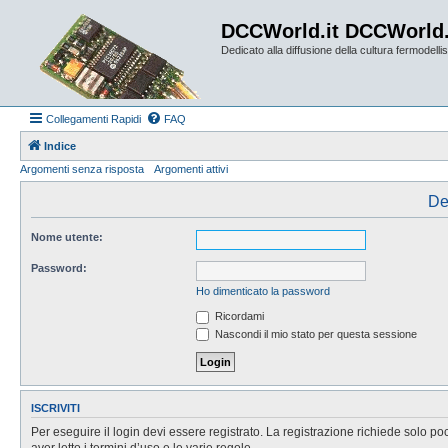
DCCWorld.it DCCWorld
Dedicato alla diffusione della cultura fermodellist
Collegamenti Rapidi
FAQ
Indice
Argomenti senza risposta
Argomenti attivi
De
Nome utente:
Password:
Ho dimenticato la password
Ricordami
Nascondi il mio stato per questa sessione
ISCRIVITI
Per eseguire il login devi essere registrato. La registrazione richiede solo po
aver letto i termini d’uso e le varie regole.