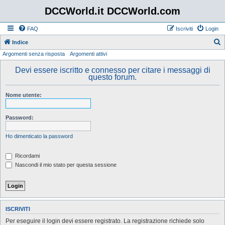
DCCWorld.it DCCWorld.com
FAQ
Iscriviti
Login
Indice
Argomenti senza risposta
Argomenti attivi
e
r
Devi essere iscritto e connesso per citare i messaggi di
questo forum.
c
a
Nome utente:
Password:
Ho dimenticato la password
Ricordami
Nascondi il mio stato per questa sessione
ISCRIVITI
Per eseguire il login devi essere registrato. La registrazione richiede solo