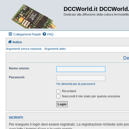
DCCWorld.it DCCWorld
Dedicato alla diffusione della cultura fermodellist
Collegamenti Rapidi
FAQ
Indice
Argomenti senza risposta
Argomenti attivi
De
Nome utente:
Password:
Ho dimenticato la password
Ricordami
Nascondi il mio stato per questa sessione
ISCRIVITI
Per eseguire il login devi essere registrato. La registrazione richiede solo po
aver letto i termini d’uso e le varie regole.