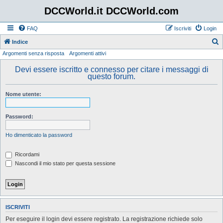
DCCWorld.it DCCWorld.com
FAQ
Iscriviti
Login
Indice
Argomenti senza risposta
Argomenti attivi
e
r
Devi essere iscritto e connesso per citare i messaggi di
questo forum.
c
a
Nome utente:
Password:
Ho dimenticato la password
Ricordami
Nascondi il mio stato per questa sessione
ISCRIVITI
Per eseguire il login devi essere registrato. La registrazione richiede solo