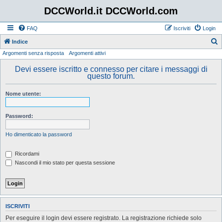
DCCWorld.it DCCWorld.com
FAQ
Iscriviti
Login
Indice
Argomenti senza risposta
Argomenti attivi
e
r
Devi essere iscritto e connesso per citare i messaggi di
questo forum.
c
a
Nome utente:
Password:
Ho dimenticato la password
Ricordami
Nascondi il mio stato per questa sessione
ISCRIVITI
Per eseguire il login devi essere registrato. La registrazione richiede solo