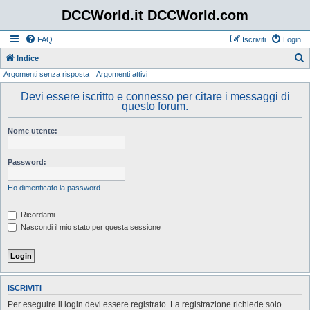
DCCWorld.it DCCWorld.com
FAQ
Iscriviti
Login
Indice
Argomenti senza risposta
Argomenti attivi
e
r
Devi essere iscritto e connesso per citare i messaggi di
questo forum.
c
a
Nome utente:
Password:
Ho dimenticato la password
Ricordami
Nascondi il mio stato per questa sessione
ISCRIVITI
Per eseguire il login devi essere registrato. La registrazione richiede solo