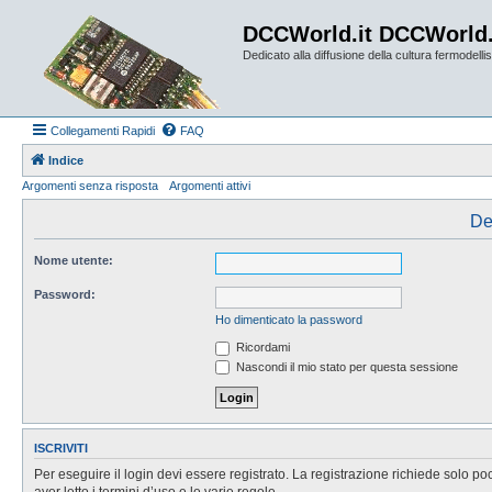
DCCWorld.it DCCWorld
Dedicato alla diffusione della cultura fermodellist
Collegamenti Rapidi
FAQ
Indice
Argomenti senza risposta
Argomenti attivi
De
Nome utente:
Password:
Ho dimenticato la password
Ricordami
Nascondi il mio stato per questa sessione
ISCRIVITI
Per eseguire il login devi essere registrato. La registrazione richiede solo po
aver letto i termini d’uso e le varie regole.