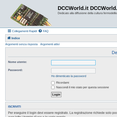
DCCWorld.it DCCWorld
Dedicato alla diffusione della cultura fermodellist
Collegamenti Rapidi
FAQ
Indice
Argomenti senza risposta
Argomenti attivi
De
Nome utente:
Password:
Ho dimenticato la password
Ricordami
Nascondi il mio stato per questa sessione
ISCRIVITI
Per eseguire il login devi essere registrato. La registrazione richiede solo po
aver letto i termini d’uso e le varie regole.