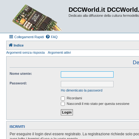
DCCWorld.it DCCWorld
Dedicato alla diffusione della cultura fermodellist
Collegamenti Rapidi
FAQ
Indice
Argomenti senza risposta
Argomenti attivi
De
Nome utente:
Password:
Ho dimenticato la password
Ricordami
Nascondi il mio stato per questa sessione
ISCRIVITI
Per eseguire il login devi essere registrato. La registrazione richiede solo po
aver letto i termini d’uso e le varie regole.