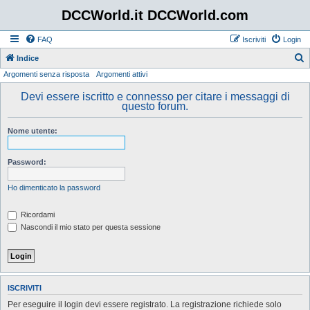
DCCWorld.it DCCWorld.com
FAQ
Iscriviti
Login
Indice
Argomenti senza risposta
Argomenti attivi
e
r
Devi essere iscritto e connesso per citare i messaggi di
questo forum.
c
a
Nome utente:
Password:
Ho dimenticato la password
Ricordami
Nascondi il mio stato per questa sessione
ISCRIVITI
Per eseguire il login devi essere registrato. La registrazione richiede solo