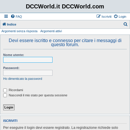
DCCWorld.it DCCWorld.com
FAQ
Iscriviti
Login
Indice
Argomenti senza risposta
Argomenti attivi
e
r
Devi essere iscritto e connesso per citare i messaggi di
questo forum.
c
a
Nome utente:
Password:
Ho dimenticato la password
Ricordami
Nascondi il mio stato per questa sessione
ISCRIVITI
Per eseguire il login devi essere registrato. La registrazione richiede solo