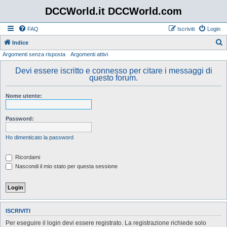
DCCWorld.it DCCWorld.com
FAQ
Iscriviti
Login
Indice
Argomenti senza risposta
Argomenti attivi
e
r
Devi essere iscritto e connesso per citare i messaggi di
questo forum.
c
a
Nome utente:
Password:
Ho dimenticato la password
Ricordami
Nascondi il mio stato per questa sessione
ISCRIVITI
Per eseguire il login devi essere registrato. La registrazione richiede solo