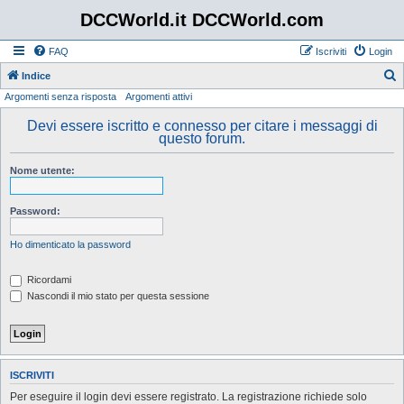
DCCWorld.it DCCWorld.com
FAQ
Iscriviti
Login
Indice
Argomenti senza risposta
Argomenti attivi
e
r
Devi essere iscritto e connesso per citare i messaggi di
questo forum.
c
a
Nome utente:
Password:
Ho dimenticato la password
Ricordami
Nascondi il mio stato per questa sessione
ISCRIVITI
Per eseguire il login devi essere registrato. La registrazione richiede solo