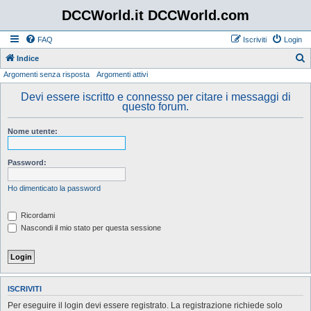
DCCWorld.it DCCWorld.com
FAQ
Iscriviti
Login
Indice
Argomenti senza risposta
Argomenti attivi
e
r
Devi essere iscritto e connesso per citare i messaggi di
questo forum.
c
a
Nome utente:
Password:
Ho dimenticato la password
Ricordami
Nascondi il mio stato per questa sessione
ISCRIVITI
Per eseguire il login devi essere registrato. La registrazione richiede solo