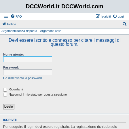
DCCWorld.it DCCWorld.com
FAQ
Iscriviti
Login
Indice
Argomenti senza risposta
Argomenti attivi
e
r
Devi essere iscritto e connesso per citare i messaggi di
questo forum.
c
a
Nome utente:
Password:
Ho dimenticato la password
Ricordami
Nascondi il mio stato per questa sessione
ISCRIVITI
Per eseguire il login devi essere registrato. La registrazione richiede solo