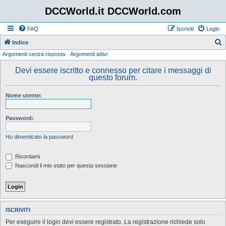
DCCWorld.it DCCWorld.com
FAQ
Iscriviti
Login
Indice
Argomenti senza risposta
Argomenti attivi
e
r
Devi essere iscritto e connesso per citare i messaggi di
questo forum.
c
a
Nome utente:
Password:
Ho dimenticato la password
Ricordami
Nascondi il mio stato per questa sessione
ISCRIVITI
Per eseguire il login devi essere registrato. La registrazione richiede solo