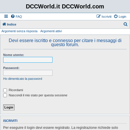
DCCWorld.it DCCWorld.com
FAQ
Iscriviti
Login
Indice
Argomenti senza risposta
Argomenti attivi
e
r
Devi essere iscritto e connesso per citare i messaggi di
questo forum.
c
a
Nome utente:
Password:
Ho dimenticato la password
Ricordami
Nascondi il mio stato per questa sessione
ISCRIVITI
Per eseguire il login devi essere registrato. La registrazione richiede solo